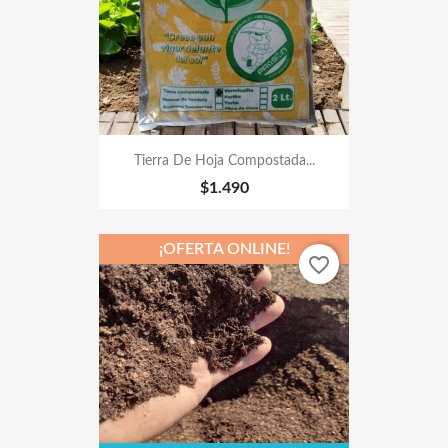
Tierra De Hoja Compostada...
$1.490
¡OFERTA ONLINE!
favorite_border