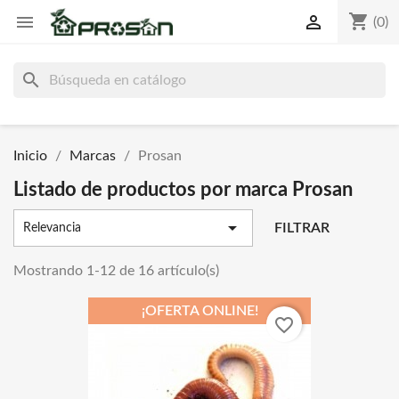
shopping_cart


(0)
search
Inicio
Marcas
Prosan
Listado de productos por marca Prosan

FILTRAR
Relevancia
Mostrando 1-12 de 16 artículo(s)
¡OFERTA ONLINE!
favorite_border