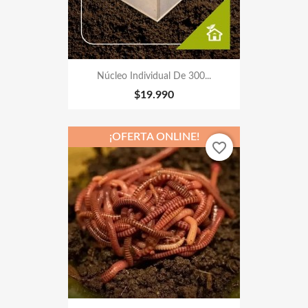
Núcleo Individual De 300...
$19.990
¡OFERTA ONLINE!
favorite_border