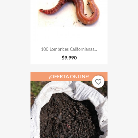
100 Lombrices Californianas...
$9.990
¡OFERTA ONLINE!
favorite_border