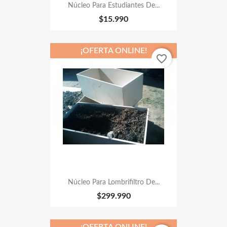
Núcleo Para Estudiantes De...
$15.990
¡OFERTA ONLINE!
favorite_border
Núcleo Para Lombrifiltro De...
$299.990