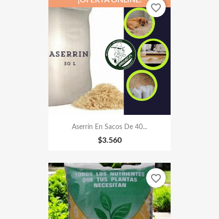
¡OFERTA ONLINE!
favorite_border
Aserrín En Sacos De 40...
$3.560
favorite_border