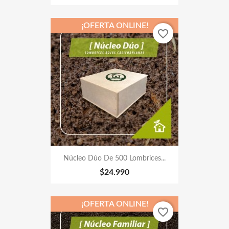
¡OFERTA ONLINE!
favorite_border
Núcleo Dúo De 500 Lombrices...
$24.990
¡OFERTA ONLINE!
favorite_border