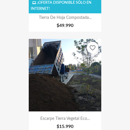
¡OFERTA DISPONIBLE SÓLO EN
INTERNET!
Tierra De Hoja Compostada...
$49.990
favorite_border
Escarpe Tierra Vegetal Eco...
$15.990