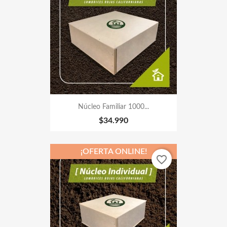
Núcleo Familiar 1000...
$34.990
¡OFERTA ONLINE!
favorite_border